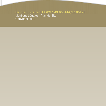
Sainte Livrade 31 GPS : 43.650414,1.105126
Mentions Légales
-
Plan du Site
Copyright 2011