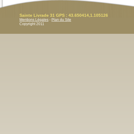
Sainte Livrade 31 GPS : 43.650414,1.105126
Mentions Légales
-
Plan du Site
Copyright 2011