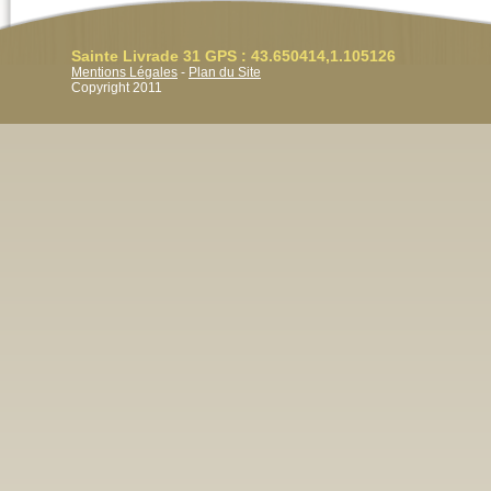
Sainte Livrade 31 GPS : 43.650414,1.105126
Mentions Légales
-
Plan du Site
Copyright 2011