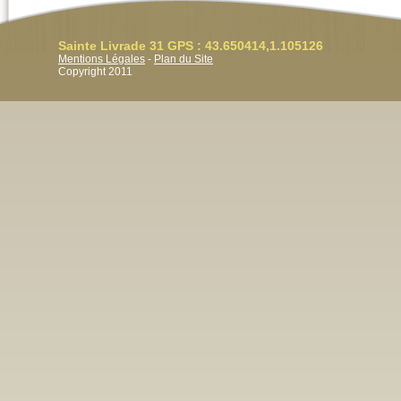
Sainte Livrade 31 GPS : 43.650414,1.105126
Mentions Légales
-
Plan du Site
Copyright 2011