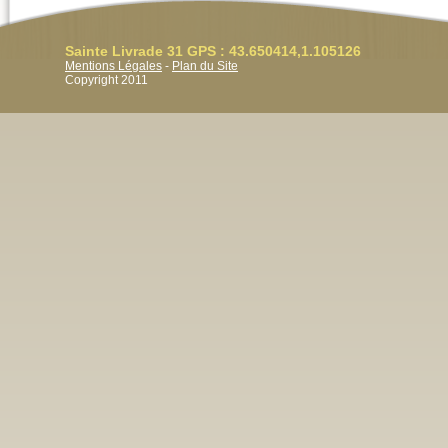
Sainte Livrade 31 GPS : 43.650414,1.105126
Mentions Légales
-
Plan du Site
Copyright 2011