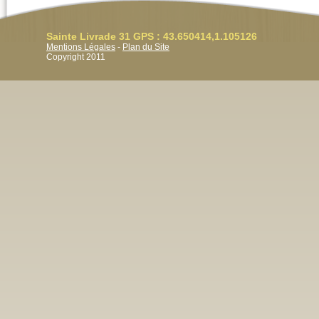
Sainte Livrade 31 GPS : 43.650414,1.105126
Mentions Légales
-
Plan du Site
Copyright 2011