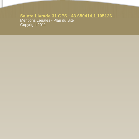
Sainte Livrade 31 GPS : 43.650414,1.105126
Mentions Légales
-
Plan du Site
Copyright 2011