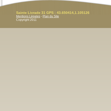
Sainte Livrade 31 GPS : 43.650414,1.105126
Mentions Légales
-
Plan du Site
Copyright 2011