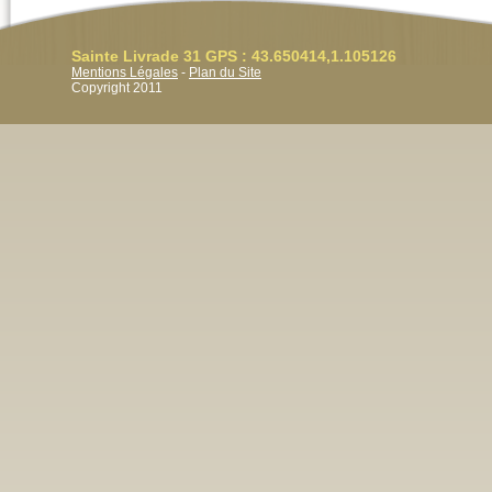
Sainte Livrade 31 GPS : 43.650414,1.105126
Mentions Légales
-
Plan du Site
Copyright 2011