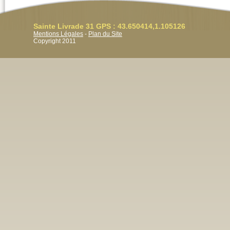
Sainte Livrade 31 GPS : 43.650414,1.105126
Mentions Légales
-
Plan du Site
Copyright 2011