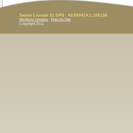
Sainte Livrade 31 GPS : 43.650414,1.105126
Mentions Légales
-
Plan du Site
Copyright 2011