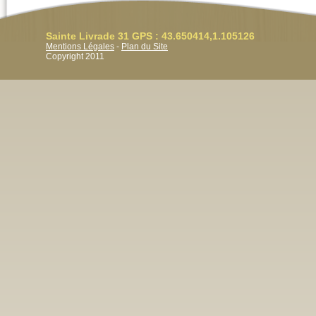
Sainte Livrade 31 GPS : 43.650414,1.105126
Mentions Légales
-
Plan du Site
Copyright 2011