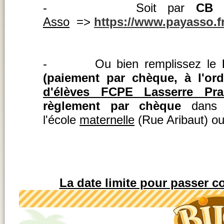
- Soit par
CB
d
Asso
=>
https://www.payasso.fr
- Ou bien remplissez le
b
(paiement par chèque, à l'o
d'élèves FCPE Lasserre Pra
règlement par chèque
dans 
l'école
maternelle
(Rue Aribaut) o
La date limite pour passer c