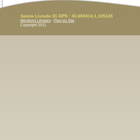
Sainte Livrade 31 GPS : 43.650414,1.105126
Mentions Légales
-
Plan du Site
Copyright 2011