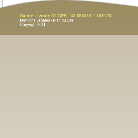
Sainte Livrade 31 GPS : 43.650414,1.105126
Mentions Légales
-
Plan du Site
Copyright 2011