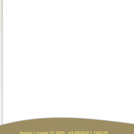
Sainte Livrade 31 GPS : 43.650414,1.105126