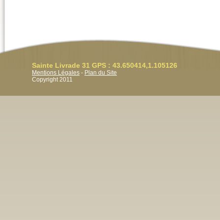
Sainte Livrade 31 GPS : 43.650414,1.105126
Mentions Légales
-
Plan du Site
Copyright 2011