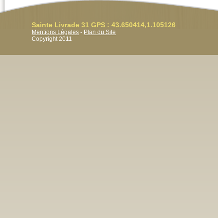
Sainte Livrade 31 GPS : 43.650414,1.105126
Mentions Légales
-
Plan du Site
Copyright 2011