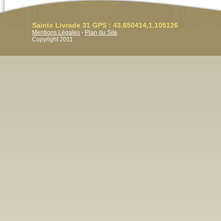
Sainte Livrade 31 GPS : 43.650414,1.105126
Mentions Légales
-
Plan du Site
Copyright 2011