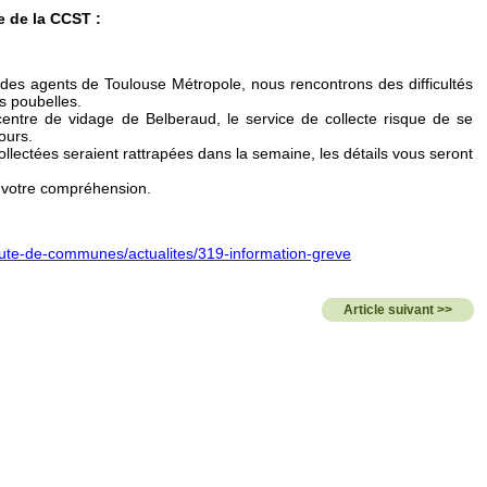
 de la CCST :
es agents de Toulouse Métropole, nous rencontrons des difficultés
ns poubelles.
centre de vidage de Belberaud, le service de collecte risque de se
ours.
ollectées seraient rattrapées dans la semaine, les détails vous seront
 votre compréhension.
ute-de-communes/actualites/319-information-greve
Article suivant >>