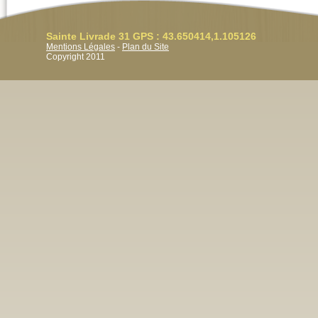
Sainte Livrade 31 GPS : 43.650414,1.105126
Mentions Légales
-
Plan du Site
Copyright 2011