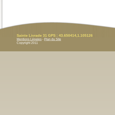
Sainte Livrade 31 GPS : 43.650414,1.105126
Mentions Légales
-
Plan du Site
Copyright 2011