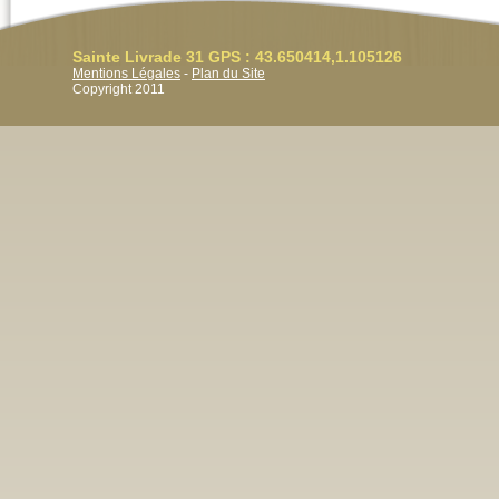
Sainte Livrade 31 GPS : 43.650414,1.105126
Mentions Légales
-
Plan du Site
Copyright 2011