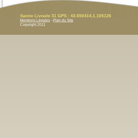
Sainte Livrade 31 GPS : 43.650414,1.105126
Mentions Légales
-
Plan du Site
Copyright 2011