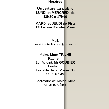
Horaires
Ouverture au public
LUNDI et MERCREDI de
13h30 à 17h00
MARDI et JEUDI de 9h à
12H et sur Rendez Vous
Mail:
mairie.ste.livrade@orange.fr
Maire:
Mme
TRILHE
Rachel
1er Adjoint:
Mr GOUBIER
Frédéric
Portable de la Mairie: 06
77 29 07 49
Secrétaire de Mairie:
Mme
GROTTO
Céline