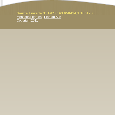
Sainte Livrade 31 GPS : 43.650414,1.105126
Mentions Légales
-
Plan du Site
Copyright 2011