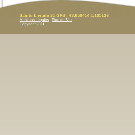
Sainte Livrade 31 GPS : 43.650414,1.105126
Mentions Légales
-
Plan du Site
Copyright 2011