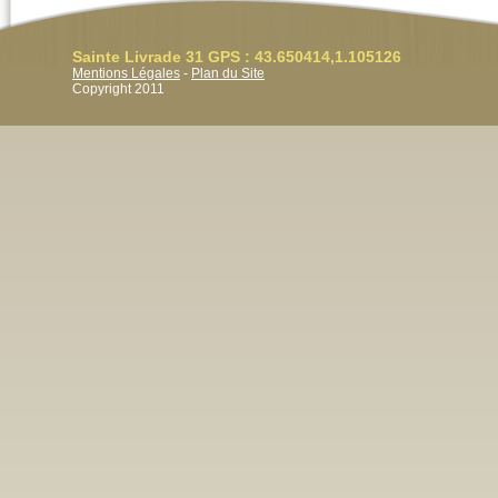
Sainte Livrade 31 GPS : 43.650414,1.105126
Mentions Légales
-
Plan du Site
Copyright 2011