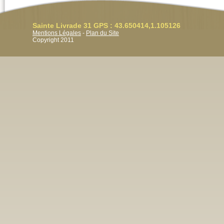
Sainte Livrade 31 GPS : 43.650414,1.105126
Mentions Légales
-
Plan du Site
Copyright 2011