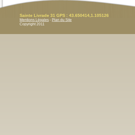
Sainte Livrade 31 GPS : 43.650414,1.105126
Mentions Légales
-
Plan du Site
Copyright 2011