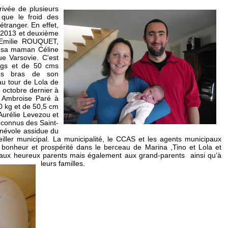
ivée de plusieurs
que le froid des
étranger. En effet,
t 2013 et deuxième
 Emilie ROUQUET,
de sa maman Céline
ue Varsovie. C'est
gs et de 50 cms
les bras de son
u tour de Lola de
3 octobre dernier à
e Ambroise Paré à
0 kg et de 50,5 cm
d’Aurélie Levezou et
 connus des Saint-
bénévole assidue du
iller municipal. La municipalité, le CCAS et les agents municipaux
 bonheur et prospérité dans le berceau de Marina ,Tino et Lola et
ns aux heureux parents mais également aux grand-parents ainsi qu’à
leurs familles.