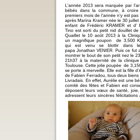
L'année 2013 sera marquée par l'arr
bébés dans la commune, à croire 
premiers mois de l’année n’y est pas 
après Marina Kramer née le 30 juille
enfant de Frédéric KRAMER et d'
Tino est sorti du petit nid douillet 
Quaillet le 10 août 2013 à la Cliniq
un magnifique poupon de 3,500 K
qui est venu se blottir dans 
papa Jonathan VENIER. Puis ce fut a
montrer le bout de son petit nez le 2
21h37 à la maternité de la cliniqu
Toulouse. Cette jolie poupée de 3,15
se porte à merveille. Elle est la fille 
de Fabien Ferradou, tous deux biens
Livradais. En effet, Aurélie est une 
comité des fêtes et Fabien est conse
déposent leurs vœux de santé, joie,
adressent leurs sincères félicitatio