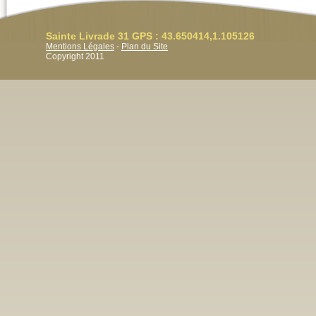
Sainte Livrade 31 GPS : 43.650414,1.105126
Mentions Légales
-
Plan du Site
Copyright 2011