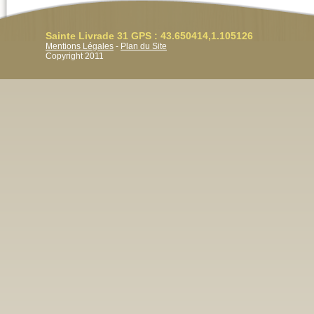
Sainte Livrade 31 GPS : 43.650414,1.105126
Mentions Légales
-
Plan du Site
Copyright 2011