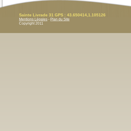
Sainte Livrade 31 GPS : 43.650414,1.105126
Mentions Légales
-
Plan du Site
Copyright 2011