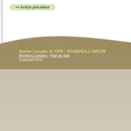
<< Article précédent
Sainte Livrade 31 GPS : 43.650414,1.105126
Mentions Légales
-
Plan du Site
Copyright 2011