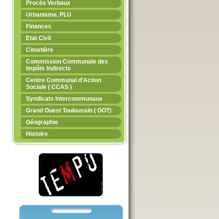
Procès Verbaux
Urbanisme, PLU
Finances
Etat Civil
Cimetière
Commission Communale des
Impôts Indirects
Centre Communal d'Action
Sociale ( CCAS )
Syndicats Intercommunaux
Grand Ouest Toulousain ( GOT)
Géographie
Histoire